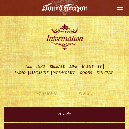
Togg
navi
ALL
INFO
RELEASE
LIVE
EVENT
TV
RADIO
MAGAZINE
WEB/MOBILE
GOODS
FAN CLUB
＜ PREV
NEXT
2026年