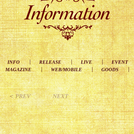
INFO
RELEASE
LIVE
EVENT
MAGAZINE
WEB/MOBILE
GOODS
＜ PREV
NEXT