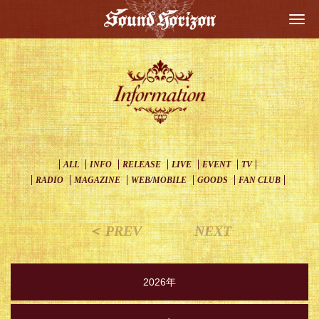
Togg
navi
ALL
INFO
RELEASE
LIVE
EVENT
TV
RADIO
MAGAZINE
WEB/MOBILE
GOODS
FAN CLUB
＜ PREV
NEXT
2026年