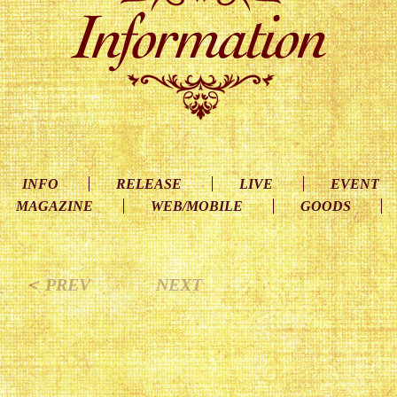
INFO
RELEASE
LIVE
EVENT
MAGAZINE
WEB/MOBILE
GOODS
＜ PREV
NEXT