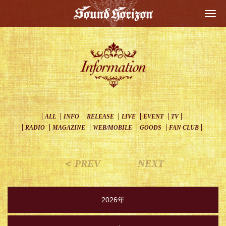
Togg
navi
ALL
INFO
RELEASE
LIVE
EVENT
TV
RADIO
MAGAZINE
WEB/MOBILE
GOODS
FAN CLUB
＜ PREV
NEXT
2026年