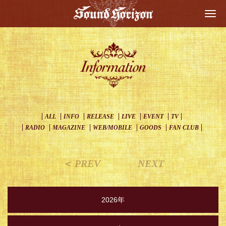
Togg
navi
ALL
INFO
RELEASE
LIVE
EVENT
TV
RADIO
MAGAZINE
WEB/MOBILE
GOODS
FAN CLUB
＜ PREV
NEXT
2026年