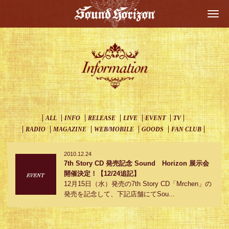
Togg
navi
ALL
INFO
RELEASE
LIVE
EVENT
TV
RADIO
MAGAZINE
WEB/MOBILE
GOODS
FAN CLUB
2010.12.24
7th Story CD 発売記念 Sound Horizon 展示会
開催決定！【12/24追記】
12月15日（水）発売の7th Story CD「Mrchen」の
発売を記念して、下記店舗にてSou...