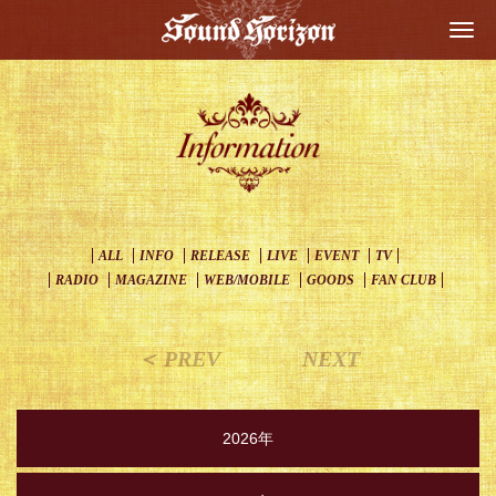
Togg
navi
ALL
INFO
RELEASE
LIVE
EVENT
TV
RADIO
MAGAZINE
WEB/MOBILE
GOODS
FAN CLUB
＜ PREV
NEXT
2026年