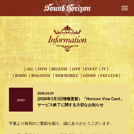
Togg
navi
ALL
INFO
RELEASE
LIVE
EVENT
TV
RADIO
MAGAZINE
WEB/MOBILE
GOODS
FAN CLUB
2026.03.03
(2026年3月3日情報更新）「Horizon Visa Card」
サービス終了に関する大切なお知らせ
平素より格別のご愛顧を賜り、誠にありがとうございます。