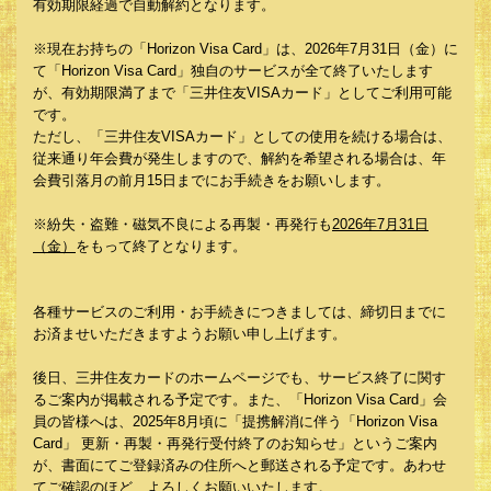
有効期限経過で自動解約となります。
※現在お持ちの「Horizon Visa Card」は、2026年7月31日（金）に
て「Horizon Visa Card」独自のサービスが全て終了いたします
が、有効期限満了まで「三井住友VISAカード」としてご利用可能
です。
ただし、「三井住友VISAカード」としての使用を続ける場合は、
従来通り年会費が発生しますので、解約を希望される場合は、年
会費引落月の前月15日までにお手続きをお願いします。
※紛失・盗難・磁気不良による再製・再発行も
2026年7月31日
（金）
をもって終了となります。
各種サービスのご利用・お手続きにつきましては、締切日までに
お済ませいただきますようお願い申し上げます。
後日、三井住友カードのホームページでも、サービス終了に関す
るご案内が掲載される予定です。また、「Horizon Visa Card」会
員の皆様へは、2025年8月頃に「提携解消に伴う「Horizon Visa
Card」 更新・再製・再発行受付終了のお知らせ」というご案内
が、書面にてご登録済みの住所へと郵送される予定です。あわせ
てご確認のほど、よろしくお願いいたします。