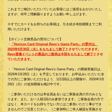
これまでご検討いただいていたお客様にはご迷惑をおかけいたし
ますが、何卒ご理解賜りますようお願い申し上げます。
※すでにカードをお持ちのお客様は、引き続き有効期限までご利
用いただけます。
【ポイント交換景品の受付について】
・
「Horizon Card Original Revo’s Game Party」の受付は、
2025年9月30日（火）をもちまして終了
とさせていただきます。
Revo登場イベントの景品のご提供は今回をもちまして終了
とさせ
ていただきます。
・「Horizon Card Original Revo’s Game Party」の開催実施日は、
2026年3月28日（土）を予定しております。お申込みいただいた全
ての方にご参加いただけるよう、1日2回以上の開催や、2026年3月
29日（日）の追加開催を検討中です。
・ご参加いただけるのは本会員あるいはご家族会員の方のみとな
ります。また、お一人様1回のみ参加できます。ご家族会員の方で
はなく、本カードをお持ちでない方にはご参加いただく事ができ
ませんのでご注意ください。（ご参加時にご本人確認を実施させ