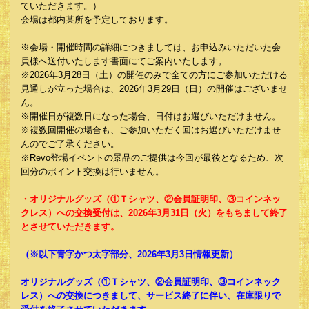
ていただきます。）
会場は都内某所を予定しております。
※会場・開催時間の詳細につきましては、お申込みいただいた会
員様へ送付いたします書面にてご案内いたします。
※2026年3月28日（土）の開催のみで全ての方にご参加いただける
見通しが立った場合は、2026年3月29日（日）の開催はございませ
ん。
※開催日が複数日になった場合、日付はお選びいただけません。
※複数回開催の場合も、ご参加いただく回はお選びいただけませ
んのでご了承ください。
※Revo登場イベントの景品のご提供は今回が最後となるため、次
回分のポイント交換は行いません。
・
オリジナルグッズ（①Ｔシャツ、②会員証明印、③コインネッ
クレス）への交換受付は、2026年3月31日（火）をもちまして終了
とさせていただきます。
（※以下青字かつ太字部分、2026年3月3日情報更新）
オリジナルグッズ（①Ｔシャツ、②会員証明印、③コインネック
レス）への交換につきまして、サービス終了に伴い、在庫限りで