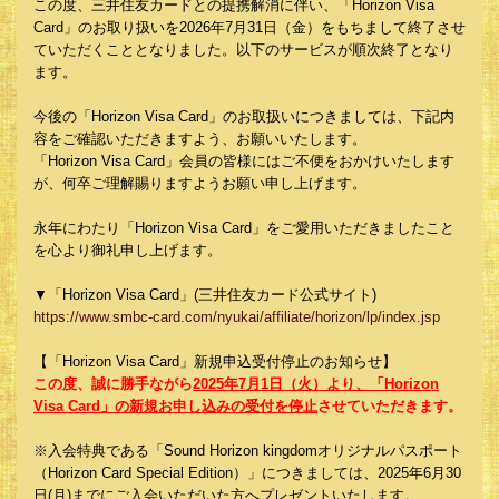
この度、三井住友カードとの提携解消に伴い、「Horizon Visa
Card」のお取り扱いを2026年7月31日（金）をもちまして終了させ
ていただくこととなりました。以下のサービスが順次終了となり
ます。
今後の「Horizon Visa Card」のお取扱いにつきましては、下記内
容をご確認いただきますよう、お願いいたします。
「Horizon Visa Card」会員の皆様にはご不便をおかけいたします
が、何卒ご理解賜りますようお願い申し上げます。
永年にわたり「Horizon Visa Card」をご愛用いただきましたこと
を心より御礼申し上げます。
▼「Horizon Visa Card」(三井住友カード公式サイト)
https://www.smbc-card.com/nyukai/affiliate/horizon/lp/index.jsp
【「Horizon Visa Card」新規申込受付停止のお知らせ】
この度、誠に勝手ながら
2025年7月1日（火）より、「Horizon
Visa Card」の新規お申し込みの受付を停止
させていただきます。
※入会特典である「Sound Horizon kingdomオリジナルパスポート
（Horizon Card Special Edition）」につきましては、2025年6月30
日(月)までにご入会いただいた方へプレゼントいたします。