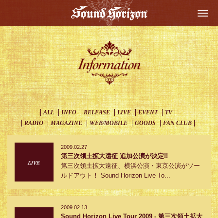
Togg
navi
ALL
INFO
RELEASE
LIVE
EVENT
TV
RADIO
MAGAZINE
WEB/MOBILE
GOODS
FAN CLUB
2009.02.27
第三次領土拡大遠征 追加公演が決定!!
第三次領土拡大遠征、横浜公演・東京公演がソー
ルドアウト！ Sound Horizon Live To...
2009.02.13
Sound Horizon Live Tour 2009 - 第三次領土拡大