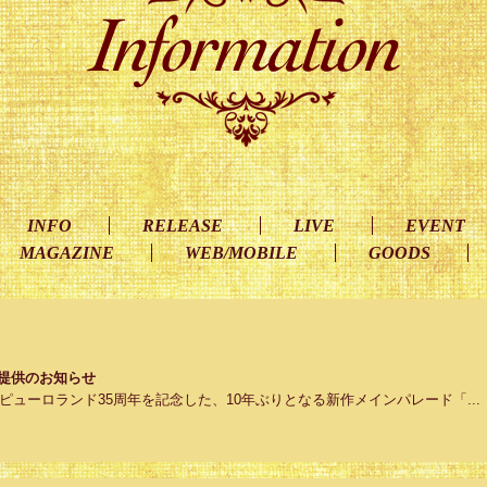
INFO
RELEASE
LIVE
EVENT
MAGAZINE
WEB/MOBILE
GOODS
楽曲提供のお知らせ
ューロランド35周年を記念した、10年ぶりとなる新作メインパレード「...