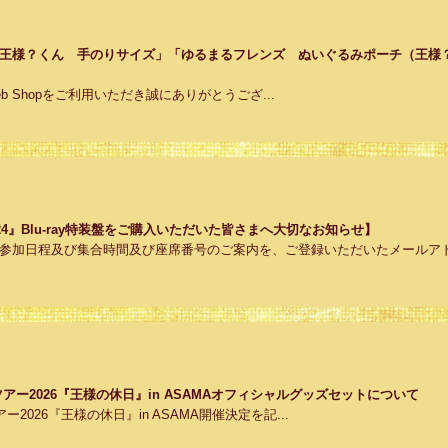
王様？くん 手のりサイズ」「ゆるまるフレンズ ぬいぐるみポーチ（王様
on Web Shopをご利用いただき誠にありがとうござ...
arty 2024』Blu-ray特装盤をご購入いただいた皆さまへ大切なお知らせ】
参加日程及び集合時間及び座席番号のご案内を、ご登録いただいたメールアド.
クラブツアー2026『王様の休日』in ASAMAオフィシャルグッズセットについて
ブツアー2026『王様の休日』in ASAMA開催決定を記...