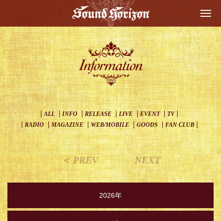
Togg
navi
ALL
INFO
RELEASE
LIVE
EVENT
TV
RADIO
MAGAZINE
WEB/MOBILE
GOODS
FAN CLUB
＜ PREV
NEXT
2026年