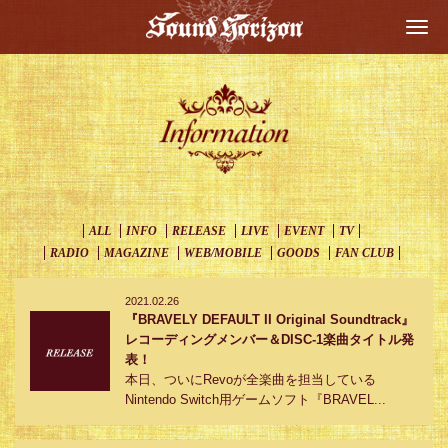
Togg
navi
ALL
INFO
RELEASE
LIVE
EVENT
TV
RADIO
MAGAZINE
WEB/MOBILE
GOODS
FAN CLUB
2021.02.26
『BRAVELY DEFAULT II Original Soundtrack』
レコーディングメンバー＆DISC-1楽曲タイトル発
表！
本日、ついにRevoが全楽曲を担当している
Nintendo Switch用ゲームソフト『BRAVEL...