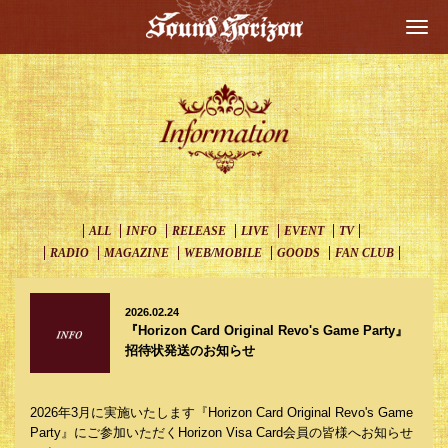
Togg
navi
ALL
INFO
RELEASE
LIVE
EVENT
TV
RADIO
MAGAZINE
WEB/MOBILE
GOODS
FAN CLUB
2026.02.24
『Horizon Card Original Revo's Game Party』
招待状発送のお知らせ
2026年3月に実施いたします『Horizon Card Original Revo's Game
Party』にご参加いただくHorizon Visa Card会員の皆様へお知らせ