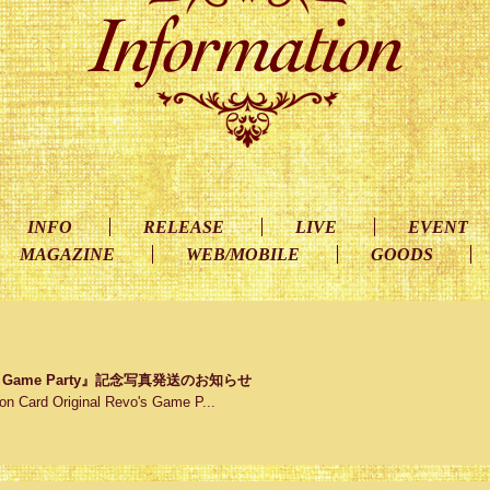
INFO
RELEASE
LIVE
EVENT
MAGAZINE
WEB/MOBILE
GOODS
Revo's Game Party』記念写真発送のお知らせ
d Original Revo's Game P...