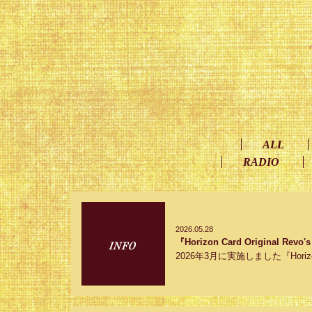
ALL
RADIO
2026.05.28
『Horizon Card Original 
2026年3月に実施しました『Horizon Car