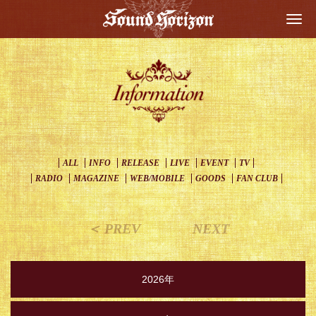
Togg
navi
ALL
INFO
RELEASE
LIVE
EVENT
TV
RADIO
MAGAZINE
WEB/MOBILE
GOODS
FAN CLUB
＜ PREV
NEXT
2026年