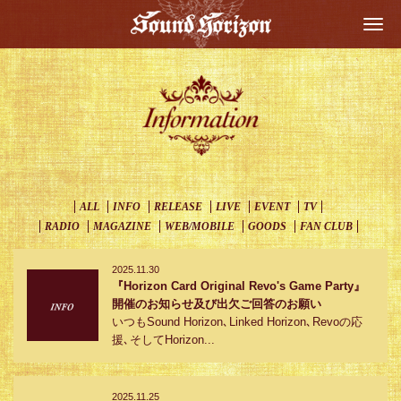
Togg
navi
ALL
INFO
RELEASE
LIVE
EVENT
TV
RADIO
MAGAZINE
WEB/MOBILE
GOODS
FAN CLUB
2025.11.30
『Horizon Card Original Revo's Game Party』
開催のお知らせ及び出欠ご回答のお願い
いつもSound Horizon､Linked Horizon､Revoの応
援､そしてHorizon...
2025.11.25