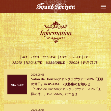
Togg
navi
ALL
INFO
RELEASE
LIVE
EVENT
TV
RADIO
MAGAZINE
WEB/MOBILE
GOODS
FAN CLUB
2026.08.06
Salon de Horizonファンクラブツアー2026『王様
の休日』in ASAMA 2次募集のお知らせ
「Salon de Horizonファンクラブツアー2026『王
様の休日』in ASAMA」につきま...
2026.06.08