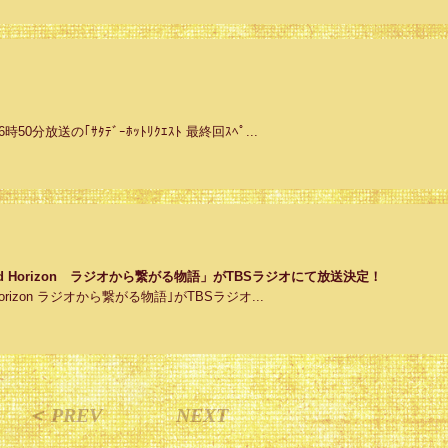
時50分放送の｢ｻﾀﾃﾞｰﾎｯﾄﾘｸｴｽﾄ 最終回ｽﾍﾟ...
ound Horizon ラジオから繋がる物語」がTBSラジオにて放送決定！
d Horizon ラジオから繋がる物語｣がTBSラジオ...
＜ PREV
NEXT