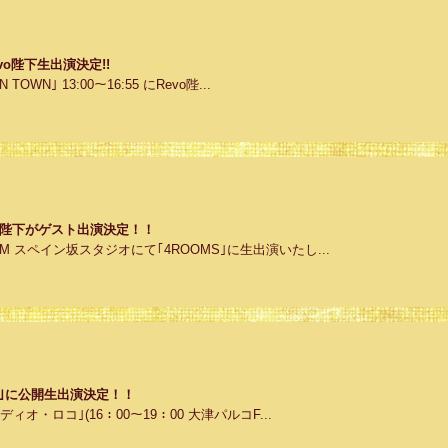
Revo陛下生出演決定!!
 TOWN｣ 13:00～16:55 にRevo陛...
evo陛下がゲスト出演決定！！
O FM スペイン坂スタジオにて｢4ROOMS｣に生出演いたし...
・ロコ｣に公開生出演決定！！
｢レディオ・ロコ｣(16：00～19：00 大津パルコF...