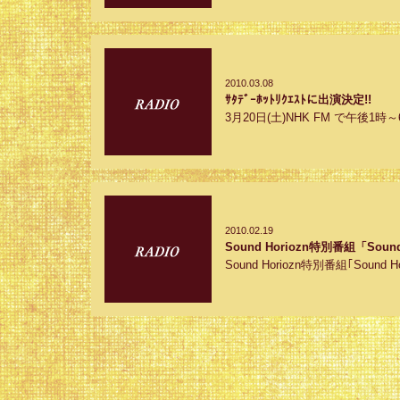
2010.03.08
ｻﾀﾃﾞｰﾎｯﾄﾘｸｴｽﾄに出演決定!!
3月20日(土)NHK FM で午後1時～6
2010.02.19
Sound Horiozn特別番組「S
Sound Horiozn特別番組｢Soun