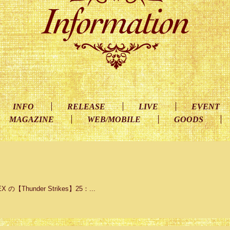
INFO
RELEASE
LIVE
EVENT
MAGAZINE
WEB/MOBILE
GOODS
X の【Thunder Strikes】25：...