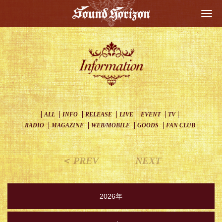
Togg
navi
ALL
INFO
RELEASE
LIVE
EVENT
TV
RADIO
MAGAZINE
WEB/MOBILE
GOODS
FAN CLUB
＜ PREV
NEXT
2026年