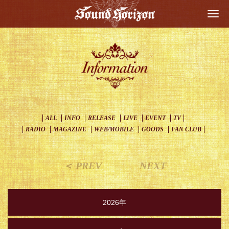
Togg
navi
ALL
INFO
RELEASE
LIVE
EVENT
TV
RADIO
MAGAZINE
WEB/MOBILE
GOODS
FAN CLUB
＜ PREV
NEXT
2026年