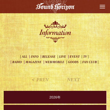
Togg
navi
ALL
INFO
RELEASE
LIVE
EVENT
TV
RADIO
MAGAZINE
WEB/MOBILE
GOODS
FAN CLUB
＜ PREV
NEXT
2026年