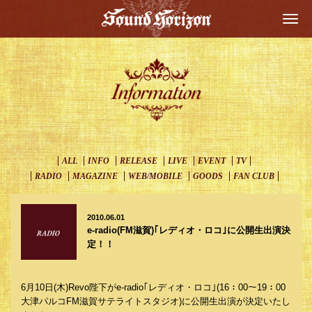
Togg
navi
ALL
INFO
RELEASE
LIVE
EVENT
TV
RADIO
MAGAZINE
WEB/MOBILE
GOODS
FAN CLUB
2010.06.01
e-radio(FM滋賀)｢レディオ・ロコ｣に公開生出演決
定！！
6月10日(木)Revo陛下がe-radio｢レディオ・ロコ｣(16：00～19：00
大津パルコFM滋賀サテライトスタジオ)に公開生出演が決定いたし