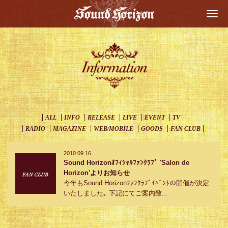
Togg
navi
ALL
INFO
RELEASE
LIVE
EVENT
TV
RADIO
MAGAZINE
WEB/MOBILE
GOODS
FAN CLUB
2010.09.16
Sound Horizonｵﾌｨｼｬﾙﾌｧﾝｸﾗﾌﾞ 'Salon de
Horizon'よりお知らせ
今年もSound Horizonﾌｧﾝｸﾗﾌﾞｲﾍﾞﾝﾄの開催が決定
いたしました｡ 下記にてご案内致...