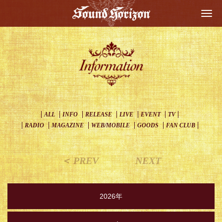
Togg
navi
ALL
INFO
RELEASE
LIVE
EVENT
TV
RADIO
MAGAZINE
WEB/MOBILE
GOODS
FAN CLUB
＜ PREV
NEXT
2026年