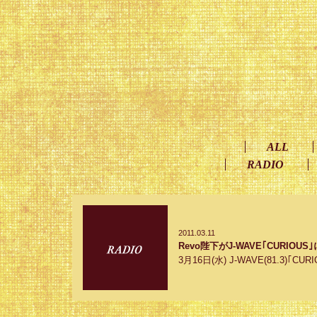
ALL
RADIO
2011.03.11
Revo陛下がJ-WAVE｢CURIOU
3月16日(水) J-WAVE(81.3)｢CU