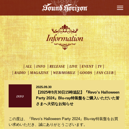
Togg
navi
ALL
INFO
RELEASE
LIVE
EVENT
TV
RADIO
MAGAZINE
WEB/MOBILE
GOODS
FAN CLUB
2025.09.30
【2025年9月30日15時追記】『Revo’s Halloween
Party 2024』Blu-ray特装盤をご購入いただいた皆
さまへ大切なお知らせ
この度は、『Revo’s Halloween Party 2024』Blu-ray特装盤をお買
い求めいただき、誠にありがとうございます。