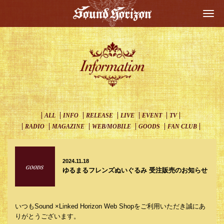
Togg
navi
ALL
INFO
RELEASE
LIVE
EVENT
TV
RADIO
MAGAZINE
WEB/MOBILE
GOODS
FAN CLUB
2024.11.18
ゆるまるフレンズぬいぐるみ 受注販売のお知らせ
いつもSound ×Linked Horizon Web Shopをご利用いただき誠にあ
りがとうございます。