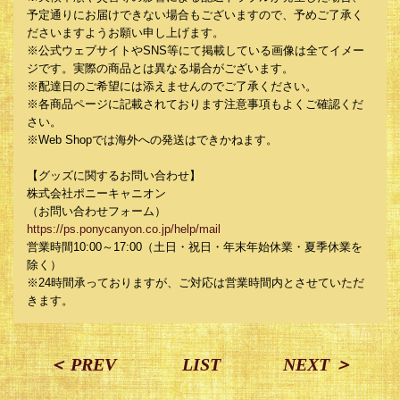
予定通りにお届けできない場合もございますので、予めご了承く
ださいますようお願い申し上げます。
※公式ウェブサイトやSNS等にて掲載している画像は全てイメー
ジです。実際の商品とは異なる場合がございます。
※配達日のご希望には添えませんのでご了承ください。
※各商品ページに記載されております注意事項もよくご確認くだ
さい。
※Web Shopでは海外への発送はできかねます。
【グッズに関するお問い合わせ】
株式会社ポニーキャニオン
（お問い合わせフォーム）
https://ps.ponycanyon.co.jp/help/mail
営業時間10:00～17:00（土日・祝日・年末年始休業・夏季休業を
除く）
※24時間承っておりますが、ご対応は営業時間内とさせていただ
きます。
＜ PREV
LIST
NEXT ＞