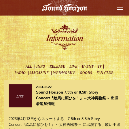
Togg
navi
ALL
INFO
RELEASE
LIVE
EVENT
TV
RADIO
MAGAZINE
WEB/MOBILE
GOODS
FAN CLUB
2023.03.22
Sound Horizon 7.5th or 8.5th Story
Concert『絵馬に願ひを！』～大神再臨祭～ 出演
者追加情報
2023年4月13日からスタートする、7.5th or 8.5th Story
Concert『絵馬に願ひを！』～大神再臨祭～ に出演する、歌い手追