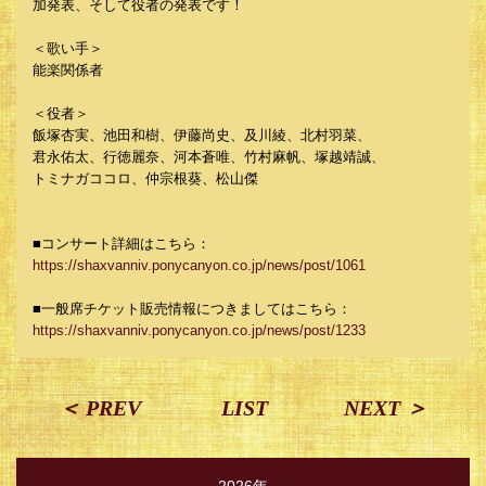
加発表、そして役者の発表です！
＜歌い手＞
能楽関係者
＜役者＞
飯塚杏実、池田和樹、伊藤尚史、及川綾、北村羽菜、
君永佑太、行徳麗奈、河本蒼唯、竹村麻帆、塚越靖誠、
トミナガココロ、仲宗根葵、松山傑
■コンサート詳細はこちら：
https://shaxvanniv.ponycanyon.co.jp/news/post/1061
■一般席チケット販売情報につきましてはこちら：
https://shaxvanniv.ponycanyon.co.jp/news/post/1233
＜ PREV
LIST
NEXT ＞