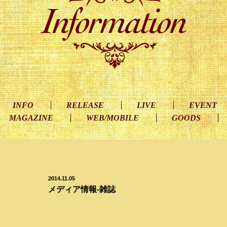
INFO
RELEASE
LIVE
EVENT
MAGAZINE
WEB/MOBILE
GOODS
2014.11.05
メディア情報-雑誌