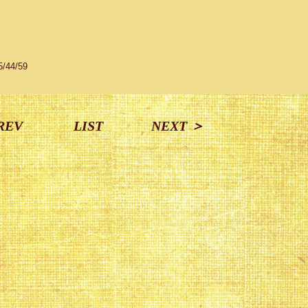
）
5/44/59
REV
LIST
NEXT ＞