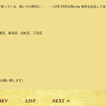
が今笑っている、眩いその時代に・・・～LIVE DVD＆Blu-ray 発売を記念し
屋店、新潟店、浜松店、三宮店、
うお願い致します）
REV
LIST
NEXT ＞