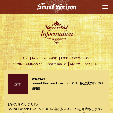
Togg
navi
ALL
INFO
RELEASE
LIVE
EVENT
TV
RADIO
MAGAZINE
WEB/MOBILE
GOODS
FAN CLUB
2011.06.15
Sound Horizon Live Tour 2011 各公演のﾅﾚｰｼｮﾝ
発表!!
お待たせ致しました｡
Sound Horizon Live Tour 2011の各公演のﾅﾚｰｼｮﾝを発表致します｡