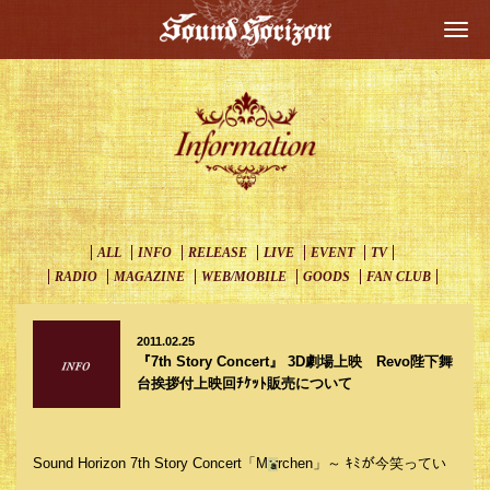
Togg
navi
ALL
INFO
RELEASE
LIVE
EVENT
TV
RADIO
MAGAZINE
WEB/MOBILE
GOODS
FAN CLUB
2011.02.25
『7th Story Concert』 3D劇場上映 Revo陛下舞
台挨拶付上映回ﾁｹｯﾄ販売について
Sound Horizon 7th Story Concert「M
rchen」～ ｷﾐが今笑ってい