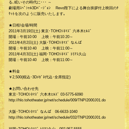
る､眩いその時代に･･･ ～
劇場用ｽﾍﾟｼｬﾙ3Dﾊﾞｰｼﾞｮﾝ Revo陛下による舞台挨拶付上映回のﾁ
ｹｯﾄを次のように販売いたします｡
★日程/会場/時間
2011年3月19日(土) 東京･TOHOｼﾈﾏｽﾞ 六本木ﾋﾙｽﾞ
開場：午前10:00 上映：午前10:20～
2011年4月2日(土) 大阪･TOHOｼﾈﾏｽﾞ なんば
開場：午前10:40 上映：午前11:00～
2011年4月3日(土) 福岡･TOHOｼﾈﾏｽﾞ ﾄﾘｱｽ久山
開場：午前10:40 上映：午前11:00～
★料金
￥2,500(税込･3Dﾒｶﾞﾈ代込･全席指定)
★お問い合わせ先
東京･TOHOｼﾈﾏｽﾞ 六本木ﾋﾙｽﾞ 03-5775-6090
http://hlo.tohotheater.jp/net/schedule/009/TNPI2000J01.do
大阪･TOHOｼﾈﾏｽﾞ なんば 06-6633-1040
http://hlo.tohotheater.jp/net/schedule/032/TNPI2000J01.do
福岡･TOHOｼﾈﾏｽﾞ ﾄﾘｱｽ久山 092-957-5555