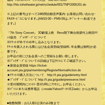
http://hlo.tohotheater.jp/net/schedule/001/TNPI2000J01.do
※上記の番号はすべて24時間自動音声案内･お客様お問い合わせ･
FAXｻｰﾋﾞｽになります｡(AM10:00～PM9:00は､ｵﾍﾟﾚｰﾀｰへ転送でき
ます｡)
『7th Story Concert』 3D劇場上映 Revo陛下舞台挨拶付上映回ﾁｹ
ｯﾄ販売 ﾌﾟﾚﾘｻﾞｰﾌﾞについて
※ﾁｹｯﾄぴあでのお申し込みとなります｡
ﾁｹｯﾄを購入される際にはぴあ会員登録(登録料､年会費は無料)が必
要です｡
お申込の前にぴあ会員へのご登録をお願い致します｡
※ﾌﾟﾚﾘｻﾞｰﾌﾞについての詳細は下記ｻｲﾄにてご確認下さい｡
★新規会員登録 https://ticket-
account.pia.jp/pia/membmng/RegisterNormalAction.do
★ﾁｹｯﾄの購入方法について http://t.pia.jp/guide/entry.html
★ﾌﾟﾚﾘｻﾞｰﾌﾞについて http://t.pia.jp/guide/prereserve.html
※受付期間内にｴﾝﾄﾘｰ受付URLにｱｸｾｽし､お申込ください｡
※ﾊﾟｿｺﾝまたは携帯電話（i-mode/Yahoo!ｹｰﾀｲ/EZweb）からお申込
いただけます｡
■枚数制限：お1人様1公演のみ2枚まで