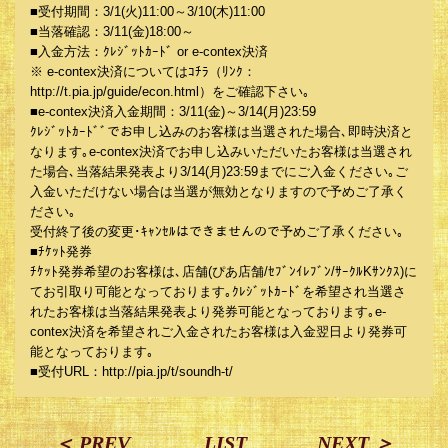
■受付期間：3/1(火)11:00～3/10(木)11:00
■当落確認：3/11(金)18:00～
■入金方法：ｸﾚｼﾞｯﾄｶｰﾄﾞ or e-contex決済
※ e-contex決済についてはｺﾁﾗ（ﾘﾝｸ：
http://t.pia.jp/guide/econ.html）をご確認下さい｡
■e-contex決済入金期間：3/11(金)～3/14(月)23:59
ｸﾚｼﾞｯﾄｶｰﾄﾞﾞでお申し込みのお客様は当選された場合､即時決済と
なります｡e-contex決済でお申し込みいただいたお客様は当選され
た場合､当落結果発表より3/14(月)23:59までにご入金ください｡ご
入金いただけない場合は当選が無効となりますので予めご了承く
ださい｡
受付終了後の変更･ｷｬﾝｾﾙはできませんので予めご了承ください｡
■ﾁｹｯﾄ発券
ﾁｹｯﾄ発券希望のお客様は､店舗(ぴあ店舗/ｾﾌﾞﾝｲﾚﾌﾞﾝ/ｻｰｸﾙKｻﾝｸｽ)に
てお引取り可能となっております｡ｸﾚｼﾞｯﾄｶｰﾄﾞを希望され当選さ
れたお客様は当落結果発表より発券可能となっております｡e-
contex決済を希望されご入金されたお客様は入金翌日より発券可
能となっております｡
■受付URL：http://pia.jp/t/soundh-t/
＜ PREV
LIST
NEXT ＞