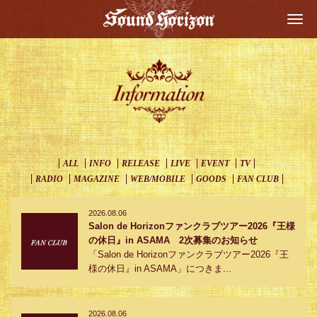
Togg
navi
ALL
INFO
RELEASE
LIVE
EVENT
TV
RADIO
MAGAZINE
WEB/MOBILE
GOODS
FAN CLUB
2026.08.06
Salon de Horizonファンクラブツアー2026『王様
の休日』in ASAMA 2次募集のお知らせ
「Salon de Horizonファンクラブツアー2026『王
様の休日』in ASAMA」につきま...
2026.08.06