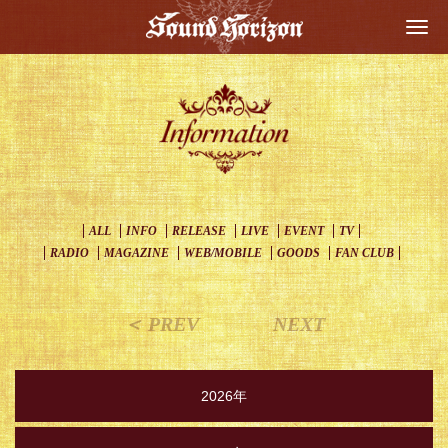
Togg
navi
ALL
INFO
RELEASE
LIVE
EVENT
TV
RADIO
MAGAZINE
WEB/MOBILE
GOODS
FAN CLUB
＜ PREV
NEXT
2026年