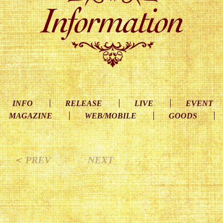
INFO
RELEASE
LIVE
EVENT
MAGAZINE
WEB/MOBILE
GOODS
＜ PREV
NEXT