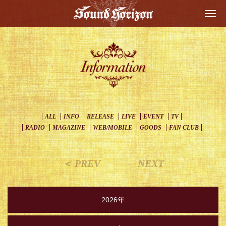
Togg
navi
ALL
INFO
RELEASE
LIVE
EVENT
TV
RADIO
MAGAZINE
WEB/MOBILE
GOODS
FAN CLUB
＜ PREV
NEXT
2026年