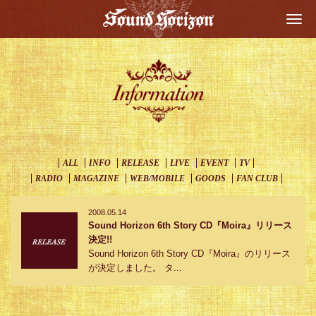
Togg
navi
ALL
INFO
RELEASE
LIVE
EVENT
TV
RADIO
MAGAZINE
WEB/MOBILE
GOODS
FAN CLUB
2008.05.14
Sound Horizon 6th Story CD『Moira』リリース
決定!!
Sound Horizon 6th Story CD『Moira』のリリース
が決定しました。 タ...