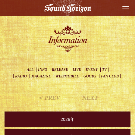
Togg
navi
ALL
INFO
RELEASE
LIVE
EVENT
TV
RADIO
MAGAZINE
WEB/MOBILE
GOODS
FAN CLUB
＜ PREV
NEXT
2026年