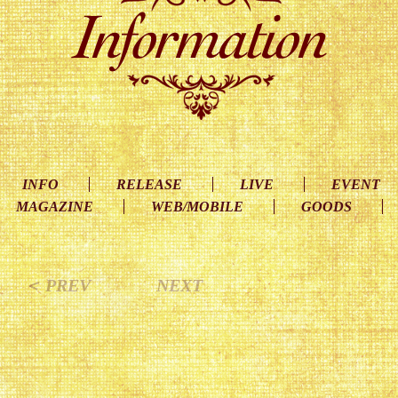
INFO
RELEASE
LIVE
EVENT
MAGAZINE
WEB/MOBILE
GOODS
＜ PREV
NEXT