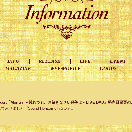
INFO
RELEASE
LIVE
EVENT
MAGAZINE
WEB/MOBILE
GOODS
ory Concert「Moira」～其れでも、お征きなさい仔等よ～LIVE DVD』発売日変更
ました『Sound Horizon 6th Story...