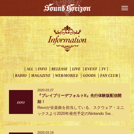
Togg
navi
ALL
INFO
RELEASE
LIVE
EVENT
TV
RADIO
MAGAZINE
WEB/MOBILE
GOODS
FAN CLUB
2020.03.27
『ブレイブリーデフォルトII』先行体験版配信開
始！
Revoが全楽曲を担当している、スクウェア・エニ
ックスより2020年発売予定のNintendo Sw...
2020.03.19