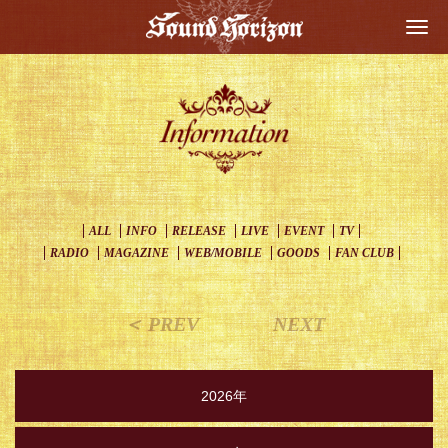
Togg
navi
ALL
INFO
RELEASE
LIVE
EVENT
TV
RADIO
MAGAZINE
WEB/MOBILE
GOODS
FAN CLUB
＜ PREV
NEXT
2026年