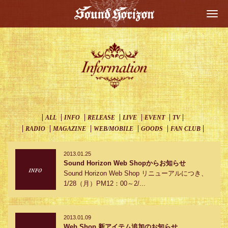
Togg
navi
ALL
INFO
RELEASE
LIVE
EVENT
TV
RADIO
MAGAZINE
WEB/MOBILE
GOODS
FAN CLUB
2013.01.25
Sound Horizon Web Shopからお知らせ
Sound Horizon Web Shop リニューアルにつき、
1/28（月）PM12：00～2/...
2013.01.09
Web Shop 新アイテム追加のお知らせ