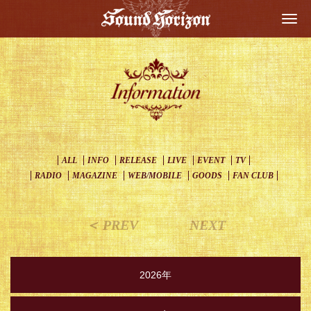
Togg
navi
ALL
INFO
RELEASE
LIVE
EVENT
TV
RADIO
MAGAZINE
WEB/MOBILE
GOODS
FAN CLUB
＜ PREV
NEXT
2026年