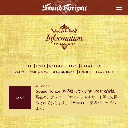
Togg
navi
ALL
INFO
RELEASE
LIVE
EVENT
TV
RADIO
MAGAZINE
WEB/MOBILE
GOODS
FAN CLUB
2012.07.13
Sound Horizonを応援してくださっている皆様へ
現在キングレコードオフィシャルサイト等にて掲
載されております、「Elysion ～楽園パレードへ
よう...