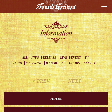
Togg
navi
ALL
INFO
RELEASE
LIVE
EVENT
TV
RADIO
MAGAZINE
WEB/MOBILE
GOODS
FAN CLUB
＜ PREV
NEXT
2026年