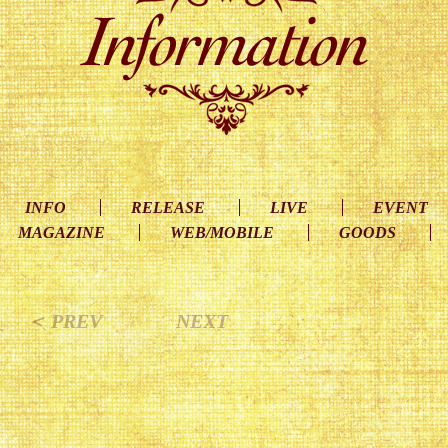
INFO
RELEASE
LIVE
EVENT
MAGAZINE
WEB/MOBILE
GOODS
＜ PREV
NEXT