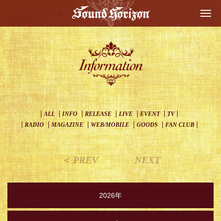
Togg
navi
ALL
INFO
RELEASE
LIVE
EVENT
TV
RADIO
MAGAZINE
WEB/MOBILE
GOODS
FAN CLUB
＜ PREV
NEXT
2026年