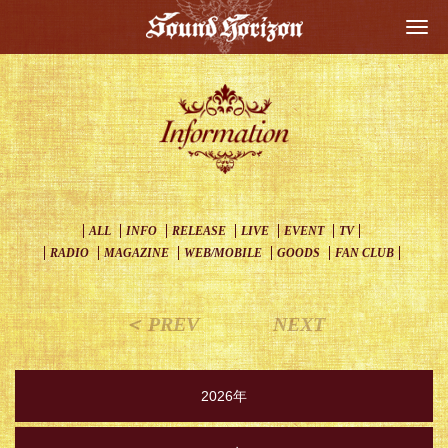
Togg
navi
ALL
INFO
RELEASE
LIVE
EVENT
TV
RADIO
MAGAZINE
WEB/MOBILE
GOODS
FAN CLUB
＜ PREV
NEXT
2026年